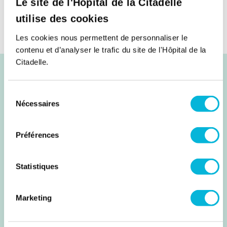
pas à nous contacter !
Le site de l'Hôpital de la Citadelle
utilise des cookies
Cliquez pour voir l’email
Les cookies nous permettent de personnaliser le
contenu et d’analyser le trafic du site de l'Hôpital de la
Citadelle.
EMPLOI
Sélection
Nécessaires
du
Notre processus de
consentement
recrutement
Préférences
Statistiques
Le recrutement à la Citadelle suit des étapes
précises, qui peuvent varier selon la nature de la
fonction. Certains recrutements sont plus simples
Marketing
et rapides, d’autres demandent un processus plus
complet, avec plusieurs entretiens, tests ou mises