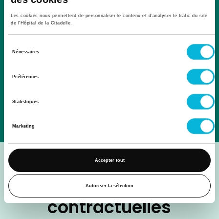
Les cookies nous permettent de personnaliser le contenu et d’analyser le trafic du site
de l'Hôpital de la Citadelle.
Sélection
Nécessaires
Des engagements concrets en faveur du
du
bien-être des collaborateurs
consentement
Préférences
Statistiques
Découvrir tous les avantages à rejoindre notre
hôpital
Marketing
Zoom sur nos
Accepter tout
conditions
Autoriser la sélection
contractuelles