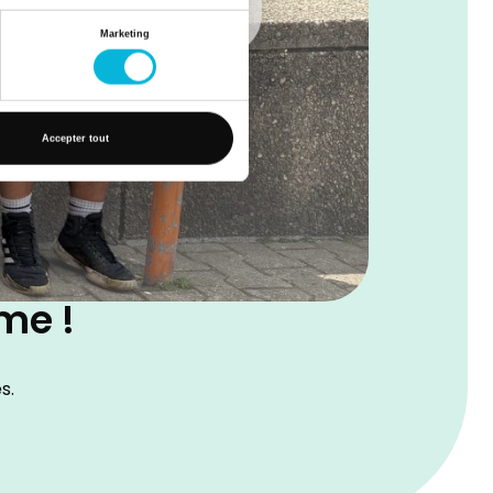
Marketing
Accepter tout
me !
s.