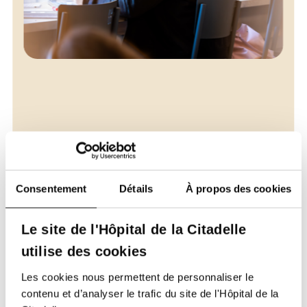
Actualité
Cita'Blocus Août 2026 - Un espace de
Consentement
Détails
À propos des cookies
blocus gratuit pour les étudiants en
soins de santé
Le site de l'Hôpital de la Citadelle
20/07/2026
utilise des cookies
Les cookies nous permettent de personnaliser le
contenu et d’analyser le trafic du site de l'Hôpital de la