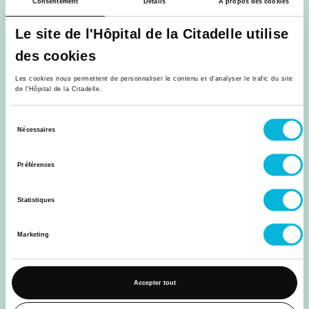
Consentement
Détails
À propos des cookies
Le site de l'Hôpital de la Citadelle utilise
des cookies
Les cookies nous permettent de personnaliser le contenu et d’analyser le trafic du site
de l'Hôpital de la Citadelle.
Sélection
Nécessaires
du
consentement
Préférences
Soins
Statistiques
Infirmier unité oncologie - pneumologie
(H/F/X)
Marketing
17/08/2026
Accepter tout