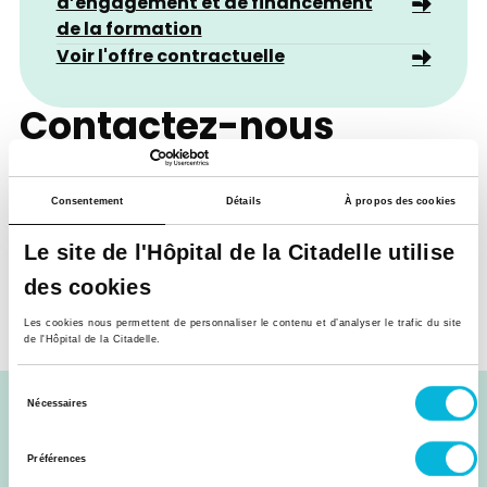
d’engagement et de financement
de la formation
Voir l'offre contractuelle
Contactez-nous
Pour toute information complémentaire, n’hésitez
pas à nous contacter !
Consentement
Détails
À propos des cookies
Cliquez pour voir l’email
Le site de l'Hôpital de la Citadelle utilise
des cookies
Déposer ma candidature
Les cookies nous permettent de personnaliser le contenu et d’analyser le trafic du site
de l'Hôpital de la Citadelle.
Sélection
Nécessaires
EMPLOI
du
consentement
Préférences