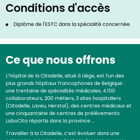
médicale, la médication, la vérifie,
Conditions d'accès
l'administre et en suit les effets;
Assiste le médecin pour la réalisation
Diplôme de l'ESTC dans la spécialité concernée.
de certains actes techniques
spécifiques;
Accompagne le médecin lors du tour
de salle et contacte les personnes
Ce que nous offrons
concernées en cas de questions.
L’hôpital de la Citadelle, situé à Liège, est l’un des
plus grands hôpitaux francophones de Belgique :
une trentaine de spécialités médicales, 4.100
collaborateurs, 200 métiers, 3 sites hospitaliers
(Citadelle, Laveu, Herstal), des centres médicaux et
une cinquantaine de centres de prélèvements
LaboCita répartis dans la province …
Travailler à la Citadelle, c’est évoluer dans une