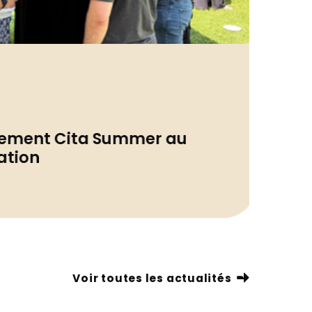
Actua
nement Cita Summer au
Remi
ation
hôpi
26/06/
Voir toutes les actualités